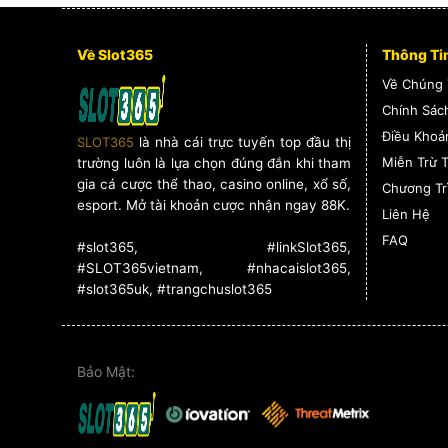
Về Slot365
Thông Ti
Về Chúng 
Chính Sác
Điều Khoả
SLOT365
là nhà cái trực tuyến top đầu thị
Miễn Trừ 
trường luôn là lựa chọn đúng đắn khi tham
gia cá cược thể thao, casino online, xổ số,
Chương Tr
esport. Mở tài khoản cược nhận ngay 88K.
Liên Hệ
FAQ
#slot365, #linkSlot365,
#SLOT365vietnam, #nhacaislot365,
#slot365uk, #trangchuslot365
Bảo Mật: