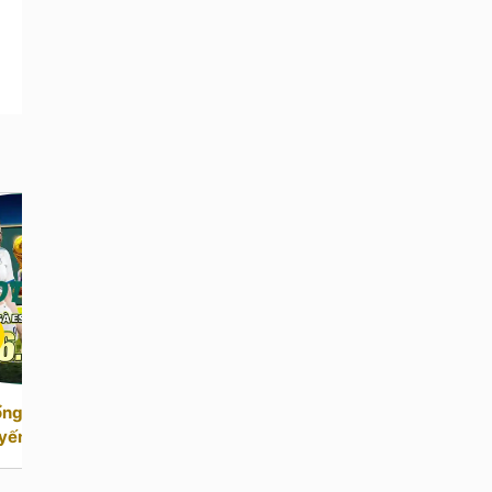
ổng quan về trang
Slot365: Tổng quan và trải
Slot
uyến
nghiệm chơi slots trực tuyến
truc