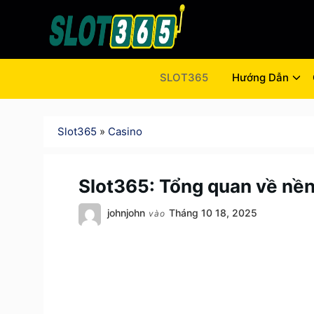
Nhảy
Tìm
đến
kiếm
nội
cho:
dung
SLOT365
Hướng Dẫn
Slot365
»
Casino
Slot365: Tổng quan về nền
johnjohn
Tháng 10 18, 2025
vào