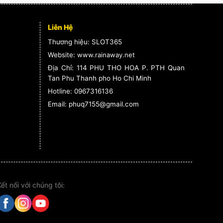
Liên Hệ
Thương hiệu: SLOT365
Website:
www.rainaway.net
Địa Chỉ:
114 PHU THO HOA P. PTH Quan
Tan Phu Thanh pho Ho Chi Minh
Hotline:
0967316136
Email: phuq7155@gmail.com
ết nối với chúng tôi: