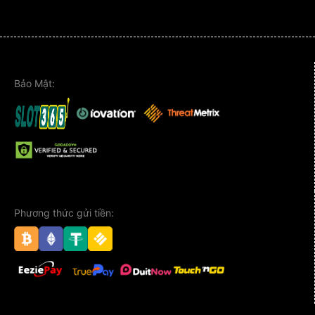
BẢO MẬT 31/10/2024.
Nexus 7000 - Domande frequenti -
Cisco
Bảo Mật:
Il documento contiene le domande più frequenti
(FAQ) associate agli switch Cisco Nexus serie
7000.
Giải Đáp QH88 Các Câu Hỏi
Thường Gặp - Cộng Đồng X | Cộng
đồng ...
Phương thức gửi tiền:
FAQ – Câu Hỏi Thường Gặp – Tổng Hợp Thắc
Mắc Về QH88. FAQ – câu hỏi thường gặp là
chuyên đề giúp hội viên tìm hiểu nhiều hơn về
nhà cái QH88.