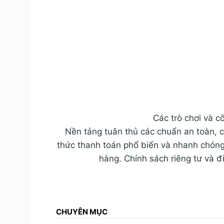
hàng. Chính sách riêng tư và điều khoản 
" src="https://vnimg.static01.top/text/sl
cụ
An toàn và thanh toán
Nền tảng tuân thủ các chuẩn an toàn, cấ
thức thanh toán phổ biến và nhanh chóng,
hàng. Chính sách riêng tư và điều khoản 
" width="800" height="440" layout="resp
Các trò chơi và c
Nền tảng tuân thủ các chuẩn an toàn, 
thức thanh toán phổ biến và nhanh chóng,
hàng. Chính sách riêng tư và đ
CHUYÊN MỤC