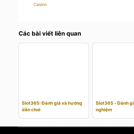
Casino
Các bài viết liên quan
Slot365: Đánh giá và hướng
Slot365 - Đánh gi
dẫn chơi
nghiệm