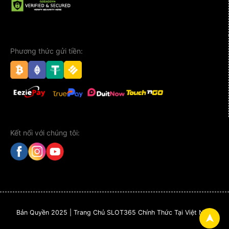
Phương thức gửi tiền:
Kết nối với chúng tôi:
Bản Quyền 2025 | Trang Chủ SLOT365 Chính Thức Tại Việt Nam
➤