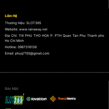
Liên Hệ
Thương hiệu: SLOT365
Website:
www.rainaway.net
Địa Chỉ:
114 PHU THO HOA P. PTH Quan Tan Phu Thanh pho
Ho Chi Minh
Hotline:
0967316136
Email: phuq7155@gmail.com
Bảo Mật: