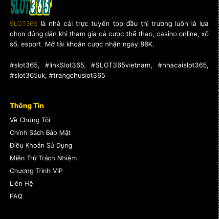
SLOT365
là nhà cái trực tuyến top đầu thị trường luôn là lựa
chọn đúng đắn khi tham gia cá cược thể thao, casino online, xổ
số, esport. Mở tài khoản cược nhận ngay 88K.
#slot365, #linkSlot365, #SLOT365vietnam, #nhacaislot365,
#slot365uk, #trangchuslot365
Thông Tin
Về Chúng Tôi
Chính Sách Bảo Mật
Điều Khoản Sử Dụng
Miễn Trừ Trách Nhiệm
Chương Trình VIP
Liên Hệ
FAQ