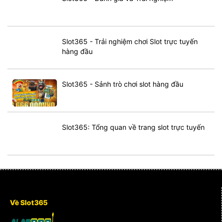
Slot365 - Trải nghiệm chơi Slot trực tuyến
hàng đầu
Slot365 - Sảnh trò chơi slot hàng đầu
Slot365: Tổng quan về trang slot trực tuyến
Về Slot365