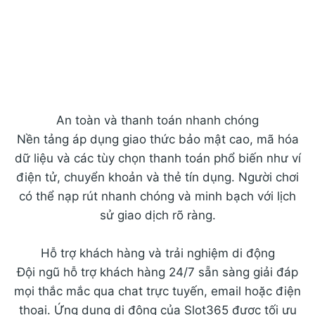
Hỗ trợ khách hàng và trải nghiệm di động
Đội ngũ hỗ trợ khách hàng 24/7 sẵn sàng giải đáp
mọi thắc mắc qua chat trực tuyến, email hoặc điện
thoại. Ứng dụng di động của Slot365 được tối ưu
hoá cho trải nghiệm mượt mà.
" width="800" height="440" layout="responsive">
An toàn và thanh toán nhanh chóng
Nền tảng áp dụng giao thức bảo mật cao, mã hóa
dữ liệu và các tùy chọn thanh toán phổ biến như ví
điện tử, chuyển khoản và thẻ tín dụng. Người chơi
có thể nạp rút nhanh chóng và minh bạch với lịch
sử giao dịch rõ ràng.
Hỗ trợ khách hàng và trải nghiệm di động
Đội ngũ hỗ trợ khách hàng 24/7 sẵn sàng giải đáp
mọi thắc mắc qua chat trực tuyến, email hoặc điện
thoại. Ứng dụng di động của Slot365 được tối ưu