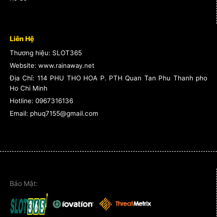
Liên Hệ
Thương hiệu: SLOT365
Website:
www.rainaway.net
Địa Chỉ:
114 PHU THO HOA P. PTH Quan Tan Phu Thanh pho
Ho Chi Minh
Hotline:
0967316136
Email: phuq7155@gmail.com
Bảo Mật: