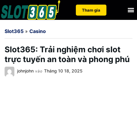
Nhảy
Tìm
Tham gia
đến
kiếm
nội
cho:
Slot365
»
Casino
dung
Slot365: Trải nghiệm chơi slot
trực tuyến an toàn và phong phú
johnjohn
Tháng 10 18, 2025
vào
Nền tảng áp dụng giao thức bảo mật cao, mã hóa
dữ liệu và các tùy chọn thanh toán phổ biến như ví
điện tử, chuyển khoản và thẻ tín dụng. Người chơi
có thể nạp rút nhanh chóng và minh bạch với lịch
sử giao dịch rõ ràng.